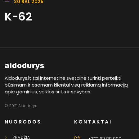
30 BAL 2025
K-62
Aidodurys.lt tai internetinė svetainė turinti perteikti
būsimam ir esamam klientui visą reikiamą informaciją
apie gaminius, veiklos sritis ir savybes.
© 2021 Aidodurys
NUORODOS
KONTAKTAI
PRADŽIA
+370 611 88 800