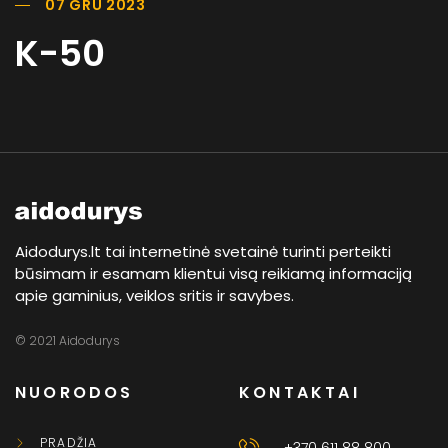
07 GRU 2023
K-50
Aidodurys.lt tai internetinė svetainė turinti perteikti
būsimam ir esamam klientui visą reikiamą informaciją
apie gaminius, veiklos sritis ir savybes.
© 2021 Aidodurys
NUORODOS
KONTAKTAI
PRADŽIA
+370 611 88 800