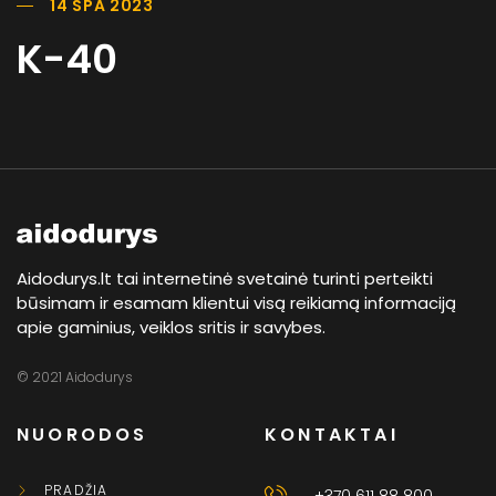
14 SPA 2023
K-40
Aidodurys.lt tai internetinė svetainė turinti perteikti
būsimam ir esamam klientui visą reikiamą informaciją
apie gaminius, veiklos sritis ir savybes.
© 2021 Aidodurys
NUORODOS
KONTAKTAI
PRADŽIA
+370 611 88 800