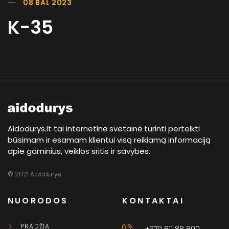
08 BAL 2023
K-35
Aidodurys.lt tai internetinė svetainė turinti perteikti
būsimam ir esamam klientui visą reikiamą informaciją
apie gaminius, veiklos sritis ir savybes.
© 2021 Aidodurys
NUORODOS
KONTAKTAI
PRADŽIA
+370 611 88 800