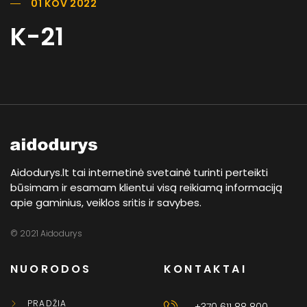
01 KOV 2022
K-21
Aidodurys.lt tai internetinė svetainė turinti perteikti
būsimam ir esamam klientui visą reikiamą informaciją
apie gaminius, veiklos sritis ir savybes.
© 2021 Aidodurys
NUORODOS
KONTAKTAI
PRADŽIA
+370 611 88 800