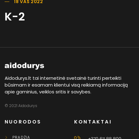
18 VAS 2022
K-2
Aidodurys.lt tai internetinė svetainė turinti perteikti
būsimam ir esamam klientui visą reikiamą informaciją
apie gaminius, veiklos sritis ir savybes.
© 2021 Aidodurys
NUORODOS
KONTAKTAI
PRADŽIA
+370 611 88 800