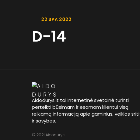
22 SPA 2022
D-14
Aidodurys.lt tai internetinė svetainė turinti
perteikti būsimam ir esamam klientui visą
reikiamą informaciją apie gaminius, veiklos sriti
ir savybes.
© 2021 Aidodurys